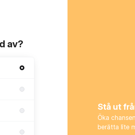
ad av?
Stå ut f
Öka chansen 
berätta lite 