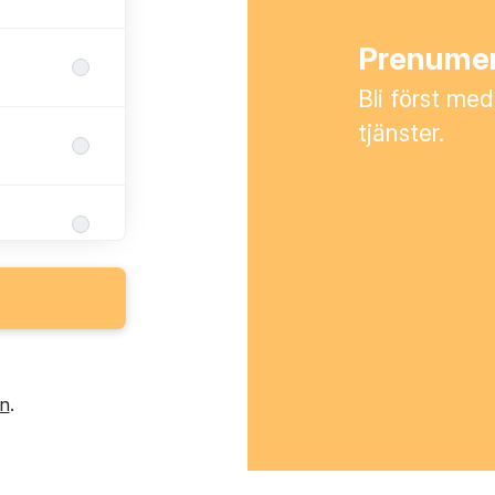
Prenumer
Bli först med
tjänster.
in
.