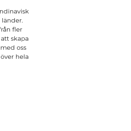
ndinavisk
 länder.
ån fler
att skapa
a med oss
 över hela