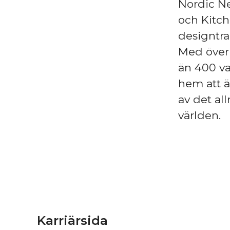
Nordic Ne
och Kitc
designtra
Med över 
än 400 va
hem att ä
av det al
världen.
Karriärsida